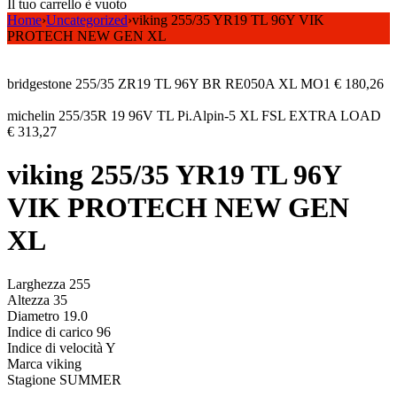
Il tuo carrello è vuoto
Home
›
Uncategorized
›
viking 255/35 YR19 TL 96Y VIK
PROTECH NEW GEN XL
bridgestone 255/35 ZR19 TL 96Y BR RE050A XL MO1
€
180,26
michelin 255/35R 19 96V TL Pi.Alpin-5 XL FSL EXTRA LOAD
€
313,27
viking 255/35 YR19 TL 96Y
VIK PROTECH NEW GEN
XL
Larghezza 255
Altezza 35
Diametro 19.0
Indice di carico 96
Indice di velocità Y
Marca viking
Stagione SUMMER