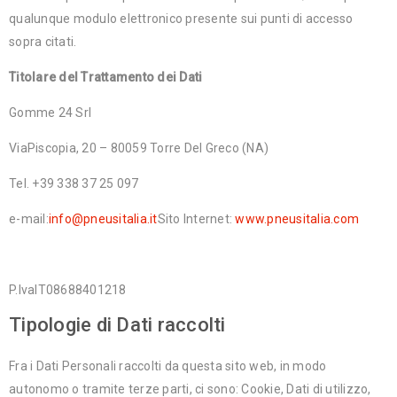
qualunque modulo elettronico presente sui punti di accesso
sopra citati.
Titolare del Trattamento dei Dati
Gomme 24 Srl
ViaPiscopia, 20 – 80059 Torre Del Greco (NA)
Tel. +39 338 37 25 097
e-mail:
info@pneusitalia.it
Sito Internet:
www.pneusitalia.com
P.IvaIT08688401218
Tipologie di Dati raccolti
Fra i Dati Personali raccolti da questa sito web, in modo
autonomo o tramite terze parti, ci sono: Cookie, Dati di utilizzo,