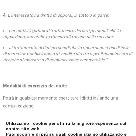
L’interessato ha diritto di opporsi, in tutto o in parte:
per motivi legittimi al trattamento dei dati personali che lo
riguardano, ancorché pertinenti allo scopo della raccolta;
al trattamento di dati personali che lo riguardano a fini di invio
di materiale pubblicitario o di vendita diretta o per il compimento di
ricerche di mercato o di comunicazione commerciale.”
Modalità di esercizio dei diritti
Potrà in qualsiasi momento esercitare i diritti inviando una
comunicazione:
via e-mail, all’indirizzo:
info@pneusitalia.it
Utilizziamo i cookie per offrirti la migliore esperienza sul
nostro sito web.
oppure via posta A.R., a: Gomme 24 Srl, Via Piscopia 20 –80059
Puoi scoprire di più su quali cookie stiamo utilizzando e