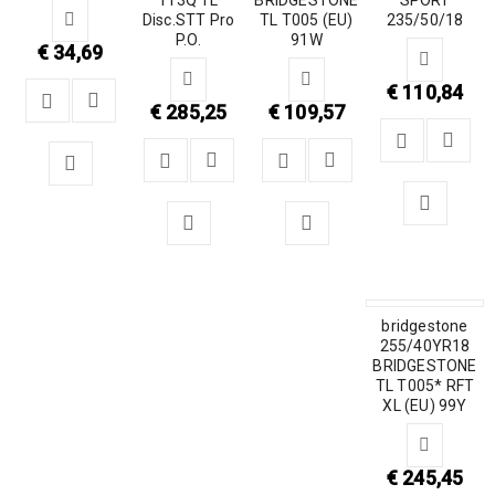
Disc.STT Pro
TL T005 (EU)
235/50/18
P.O.
91W
€
34,69
€
110,84
€
285,25
€
109,57
bridgestone
255/40YR18
BRIDGESTONE
TL T005* RFT
XL (EU) 99Y
€
245,45