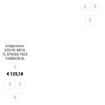
bridgestone
205/45 WR16
TL 87W BR T005
TURANZA XL
€
125,18