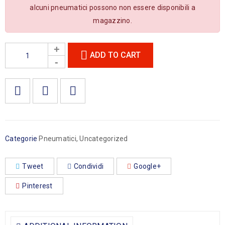
alcuni pneumatici possono non essere disponibili a
magazzino.
ADD TO CART

        Aggiungi alla lista dei desideri
Categorie
Pneumatici
,
Uncategorized
Tweet
Condividi
Google+
Pinterest