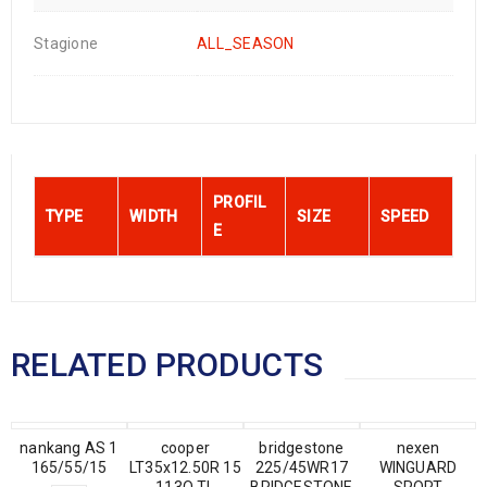
Stagione
ALL_SEASON
PROFIL
TYPE
WIDTH
SIZE
SPEED
E
RELATED PRODUCTS
nankang AS 1
cooper
bridgestone
nexen
165/55/15
LT35x12.50R 15
225/45WR17
WINGUARD
113Q TL
BRIDGESTONE
SPORT