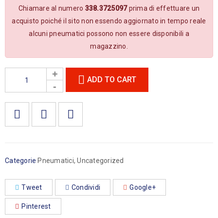
Chiamare al numero
338.3725097
prima di effettuare un
acquisto poiché il sito non essendo aggiornato in tempo reale
alcuni pneumatici possono non essere disponibili a
magazzino.
ADD TO CART

        Aggiungi alla lista dei desideri
Categorie
Pneumatici
,
Uncategorized
Tweet
Condividi
Google+
Pinterest