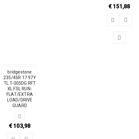
€
151,88
bridgestone
235/45R 17 97Y
TL T-005DG RFT
XL FSL RUN-
FLAT/EXTRA
LOAD/DRIVE
GUARD
€
103,98