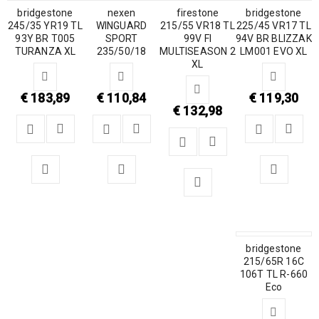
bridgestone
nexen
firestone
bridgestone
245/35 YR19 TL
WINGUARD
215/55 VR18 TL
225/45 VR17 TL
93Y BR T005
SPORT
99V FI
94V BR BLIZZAK
TURANZA XL
235/50/18
MULTISEASON 2
LM001 EVO XL
XL
€
183,89
€
110,84
€
119,30
€
132,98
bridgestone
215/65R 16C
106T TL R-660
Eco