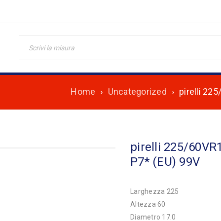
Home
›
Uncategorized
›
pirelli 2
pirelli 225/60V
P7* (EU) 99V
Larghezza 225
Altezza 60
Diametro 17.0