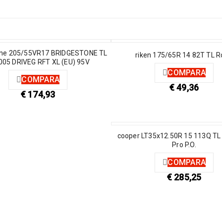
one 205/55VR17 BRIDGESTONE TL
riken 175/65R 14 82T TL 
005 DRIVEG RFT XL (EU) 95V
COMPARA
COMPARA
€
49,36
€
174,93
cooper LT35x12.50R 15 113Q TL
Pro P.O.
COMPARA
€
285,25