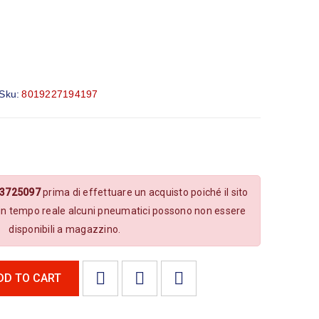
Sku:
8019227194197
.3725097
prima di effettuare un acquisto poiché il sito
in tempo reale alcuni pneumatici possono non essere
disponibili a magazzino.
DD TO CART

        Aggiungi alla lista dei desideri