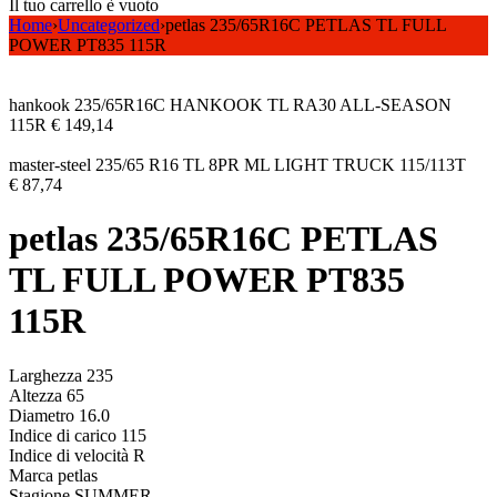
Il tuo carrello è vuoto
Home
›
Uncategorized
›
petlas 235/65R16C PETLAS TL FULL
POWER PT835 115R
hankook 235/65R16C HANKOOK TL RA30 ALL-SEASON
115R
€
149,14
master-steel 235/65 R16 TL 8PR ML LIGHT TRUCK 115/113T
€
87,74
petlas 235/65R16C PETLAS
TL FULL POWER PT835
115R
Larghezza 235
Altezza 65
Diametro 16.0
Indice di carico 115
Indice di velocità R
Marca petlas
Stagione SUMMER