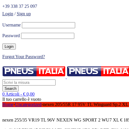
+39 338 37 25 097
Login
/
Sign up
Username
Password
Forgot Your Password?
0 Articoli
-
€
0,00
Il tuo carrello è vuoto
Home
›
Uncategorized
›
nexen 205/55R 17 95V TL Winguard Sp.2
nexen 255/35 VR19 TL 96V NEXEN WG SPORT 2 WU7 XL
€
18