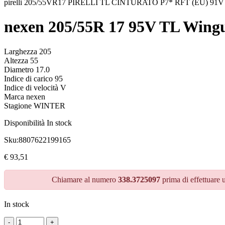
pirelli 205/55VR17 PIRELLI TL CINTURATO P7* RFT (EU) 91V
nexen 205/55R 17 95V TL Win
Larghezza 205
Altezza 55
Diametro 17.0
Indice di carico 95
Indice di velocità V
Marca nexen
Stagione WINTER
Disponibilità
In stock
Sku:
8807622199165
€
93,51
Chiamare al numero
338.3725097
prima di effettuare 
In stock