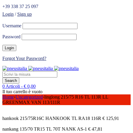
+39 338 37 25 097
Login
/
Sign up
Username
Password
Forgot Your Password?
0 Articoli
-
€
0,00
Il tuo carrello è vuoto
Home
›
Uncategorized
›
linglong 215/75 R16 TL 113R LL
GREENMAX VAN 113/111R
hankook 215/75R16C HANKOOK TL RA18 116R
€
125,91
nankang 135/70 TR15 TL 70T NANK AS-1
€
47,81