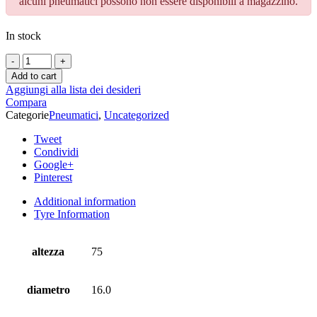
alcuni pneumatici possono non essere disponibili a magazzino.
In stock
Add to cart
Aggiungi alla lista dei desideri
Compara
Categorie
Pneumatici
,
Uncategorized
Tweet
Condividi
Google+
Pinterest
Additional information
Tyre Information
altezza
75
diametro
16.0