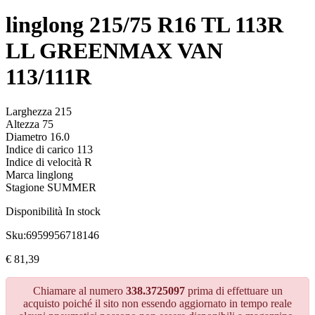
linglong 215/75 R16 TL 113R
LL GREENMAX VAN
113/111R
Larghezza 215
Altezza 75
Diametro 16.0
Indice di carico 113
Indice di velocità R
Marca linglong
Stagione SUMMER
Disponibilità
In stock
Sku:
6959956718146
€
81,39
Chiamare al numero
338.3725097
prima di effettuare un
acquisto poiché il sito non essendo aggiornato in tempo reale