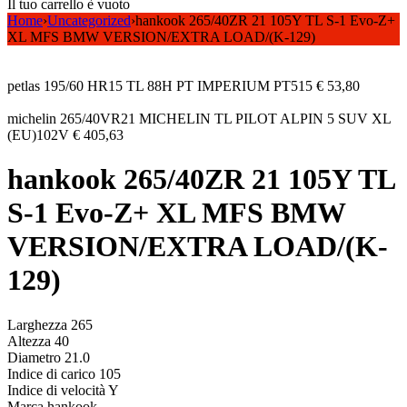
Il tuo carrello è vuoto
Home
›
Uncategorized
›
hankook 265/40ZR 21 105Y TL S-1 Evo-Z+
XL MFS BMW VERSION/EXTRA LOAD/(K-129)
petlas 195/60 HR15 TL 88H PT IMPERIUM PT515
€
53,80
michelin 265/40VR21 MICHELIN TL PILOT ALPIN 5 SUV XL
(EU)102V
€
405,63
hankook 265/40ZR 21 105Y TL
S-1 Evo-Z+ XL MFS BMW
VERSION/EXTRA LOAD/(K-
129)
Larghezza 265
Altezza 40
Diametro 21.0
Indice di carico 105
Indice di velocità Y
Marca hankook