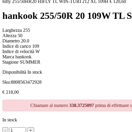
hifly 255/50HR20 HIFLY TL WIN-TURI 212 XL 109H
€
120,60
hankook 255/50R 20 109W TL
Larghezza 255
Altezza 50
Diametro 20.0
Indice di carico 109
Indice di velocità W
Marca hankook
Stagione SUMMER
Disponibilità
In stock
Sku:
8808563472928
€
218,00
Chiamare al numero
338.3725097
prima di effettuare 
In stock