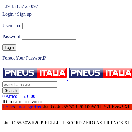
+39 338 37 25 097
Login
/
Sign up
Username
Password
Forgot Your Password?
0 Articoli
-
€
0,00
Il tuo carrello è vuoto
Home
›
Uncategorized
›
hankook 255/50R 20 109W TL S-1 Evo-3 
pirelli 255/50WR20 PIRELLI TL SCORP ZERO AS LR PNCS XL