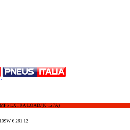
XL MFS EXTRA LOAD/(K-127A)
 109W
€
261,12