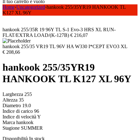
Il tuo carrello è vuoto
Home
›
Uncategorized
›
hankook 255/35YR19 HANKOOK TL
K127 XL 96Y
hankook 255/35R 19 96Y TL S-1 Evo-3 HRS XL RUN-
FLAT/EXTRA LOAD/(K-127B)
€
216,07
hankook 255/35 VR19 TL 96V HA W330 I*CEPT EVO3 XL
€
208,66
hankook 255/35YR19
HANKOOK TL K127 XL 96Y
Larghezza 255
Altezza 35
Diametro 19.0
Indice di carico 96
Indice di velocità Y
Marca hankook
Stagione SUMMER
Disponibilità
In stock