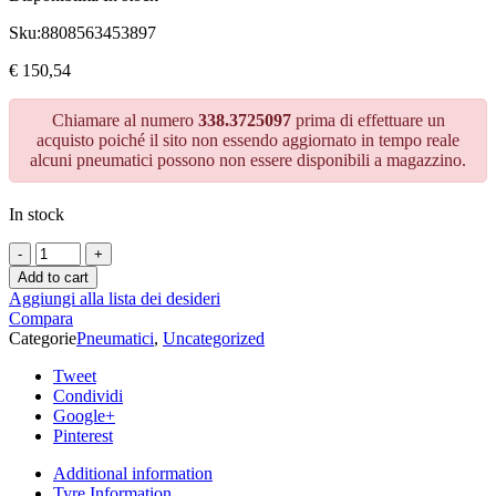
Sku:
8808563453897
€
150,54
Chiamare al numero
338.3725097
prima di effettuare un
acquisto poiché il sito non essendo aggiornato in tempo reale
alcuni pneumatici possono non essere disponibili a magazzino.
In stock
Add to cart
Aggiungi alla lista dei desideri
Compara
Categorie
Pneumatici
,
Uncategorized
Tweet
Condividi
Google+
Pinterest
Additional information
Tyre Information