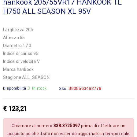
hankook 205/55VR17 HANKOOK TL
H750 ALL SEASON XL 95V
Larghezza 205
Altezza 55
Diametro 17.0
Indice di carico 95
Indice di velocità V
Marca hankook
Stagione ALL_SEASON
Disponibilità
In stock
Sku:
8808563462776
€
123,21
Chiamare al numero
338.3725097
prima di effettuare un
acquisto poiché il sito non essendo aggiornato in tempo reale