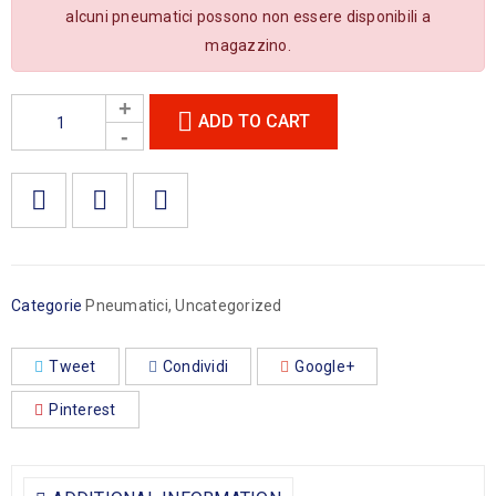
alcuni pneumatici possono non essere disponibili a
magazzino.
ADD TO CART

        Aggiungi alla lista dei desideri
Categorie
Pneumatici
,
Uncategorized
Tweet
Condividi
Google+
Pinterest