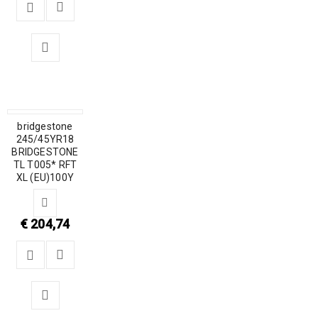
bridgestone
245/45YR18
BRIDGESTONE
TL T005* RFT
XL (EU)100Y
€
204,74