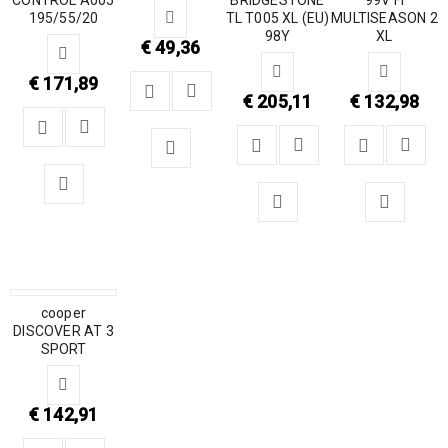
195/55/20
TL T005 XL (EU)
MULTISEASON 2
98Y
XL
€
49,36
€
171,89
€
205,11
€
132,98
cooper
DISCOVER AT 3
SPORT
€
142,91