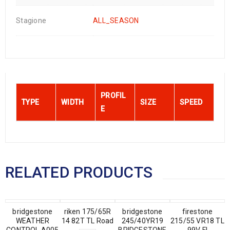
Stagione
ALL_SEASON
PROFIL
TYPE
WIDTH
SIZE
SPEED
E
RELATED PRODUCTS
bridgestone
riken 175/65R
bridgestone
firestone
WEATHER
14 82T TL Road
245/40YR19
215/55 VR18 TL
CONTROL A005
BRIDGESTONE
99V FI