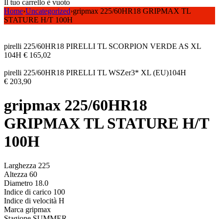
Il tuo carrello è vuoto
Home
›
Uncategorized
›
gripmax 225/60HR18 GRIPMAX TL
STATURE H/T 100H
pirelli 225/60HR18 PIRELLI TL SCORPION VERDE AS XL
104H
€
165,02
pirelli 225/60HR18 PIRELLI TL WSZer3* XL (EU)104H
€
203,90
gripmax 225/60HR18
GRIPMAX TL STATURE H/T
100H
Larghezza 225
Altezza 60
Diametro 18.0
Indice di carico 100
Indice di velocità H
Marca gripmax
Stagione SUMMER