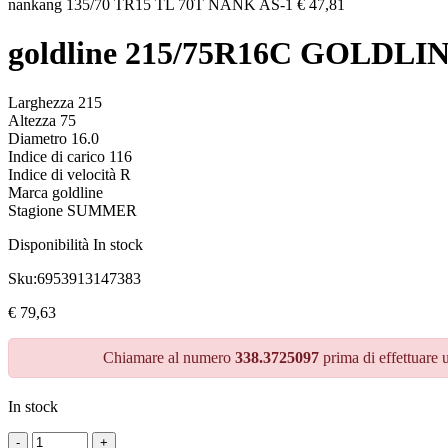
nankang 135/70 TR15 TL 70T NANK AS-1
€
47,81
goldline 215/75R16C GOLDLI
Larghezza 215
Altezza 75
Diametro 16.0
Indice di carico 116
Indice di velocità R
Marca goldline
Stagione SUMMER
Disponibilità
In stock
Sku:
6953913147383
€
79,63
Chiamare al numero
338.3725097
prima di effettuare 
In stock