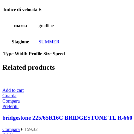
Indice di velocità
R
marca
goldline
Stagione
SUMMER
Type
Width
Profile
Size
Speed
Related products
Add to cart
Guarda
Compara
Preferiti
bridgestone 225/65R16C BRIDGESTONE TL R-660
Compara
€
159,32