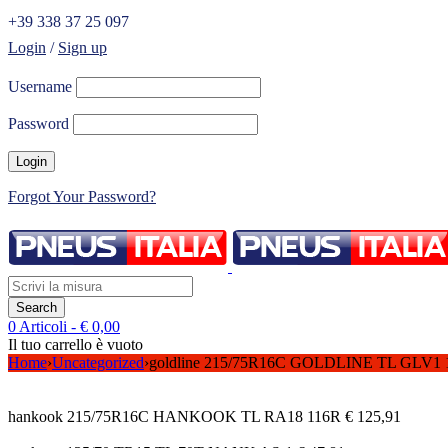
+39 338 37 25 097
Login
/
Sign up
Username
Password
Forgot Your Password?
0 Articoli
-
€
0,00
Il tuo carrello è vuoto
Home
›
Uncategorized
›
goldline 215/75R16C GOLDLINE TL GLV1 
hankook 215/75R16C HANKOOK TL RA18 116R
€
125,91