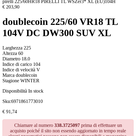
pirelli 225/60HR18 PIRELLI TL WSZer3* XL (EU)104H
€
203,90
doublecoin 225/60 VR18 TL
104V DC DW300 SUV XL
Larghezza 225
Altezza 60
Diametro 18.0
Indice di carico 104
Indice di velocità V
Marca doublecoin
Stagione WINTER
Disponibilità
In stock
Sku:
6971861773010
€
91,74
Chiamare al numero
338.3725097
prima di effettuare un
acquisto poiché il sito non essendo aggiornato in tempo reale