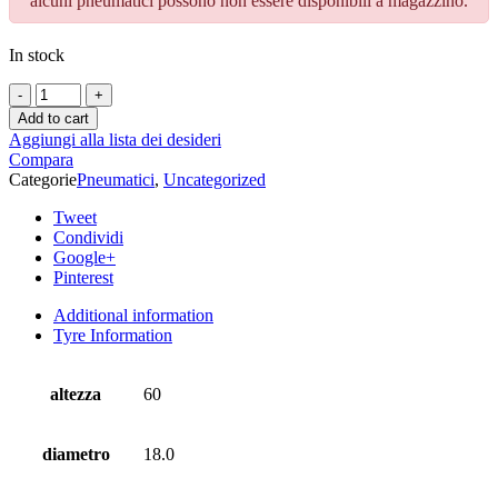
alcuni pneumatici possono non essere disponibili a magazzino.
In stock
Add to cart
Aggiungi alla lista dei desideri
Compara
Categorie
Pneumatici
,
Uncategorized
Tweet
Condividi
Google+
Pinterest
Additional information
Tyre Information
altezza
60
diametro
18.0