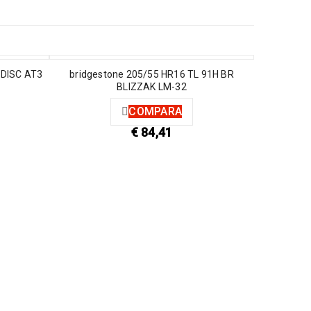
 DISC AT3
bridgestone 205/55 HR16 TL 91H BR
BLIZZAK LM-32
COMPARA
€
84,41