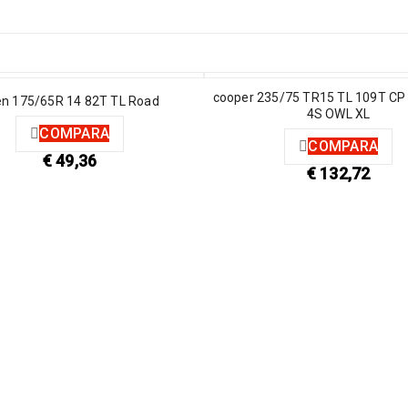
cooper 235/75 TR15 TL 109T CP
en 175/65R 14 82T TL Road
4S OWL XL
COMPARA
COMPARA
€
49,36
€
132,72