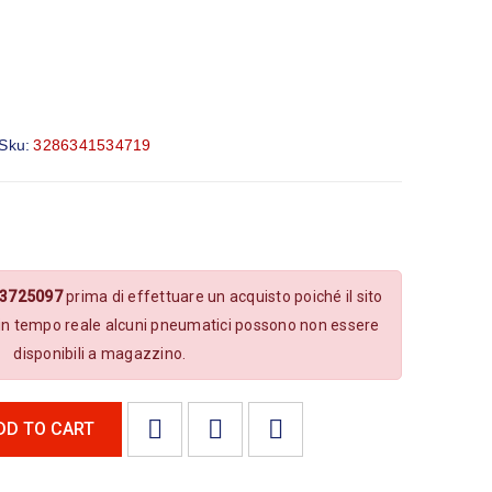
Sku:
3286341534719
.3725097
prima di effettuare un acquisto poiché il sito
in tempo reale alcuni pneumatici possono non essere
disponibili a magazzino.
DD TO CART

        Aggiungi alla lista dei desideri