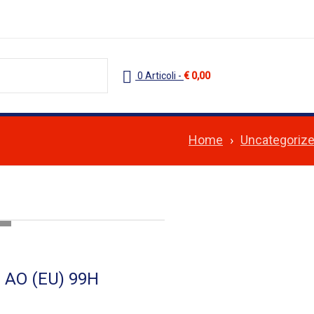
0 Articoli
-
€
0,00
Home
›
Uncategoriz
3 AO (EU) 99H