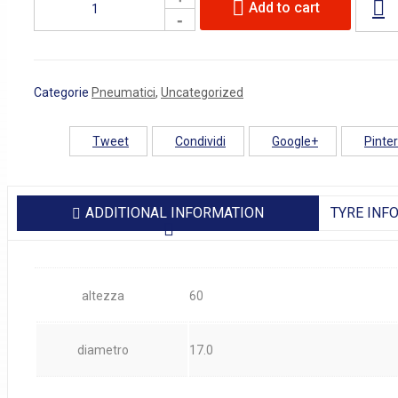
Add to cart
Categorie
Pneumatici
,
Uncategorized
Tweet
Condividi
Google+
Pinte
ADDITIONAL INFORMATION
TYRE INF
altezza
60
diametro
17.0