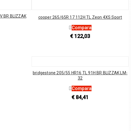
4V BR BLIZZAK
cooper 265/65R 17 112H TL Zeon 4XS Sport
Compara
€
122,03
bridgestone 205/55 HR16 TL 91H BR BLIZZAK LM-
32
Compara
€
84,41