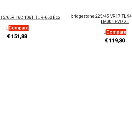
bridgestone 225/45 VR17 TL 9
215/65R 16C 106T TL R-660 Eco
LM001 EVO XL
Compara
Compara
€
151,88
€
119,30