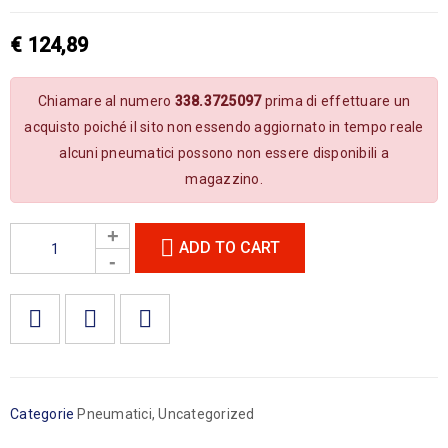
€
124,89
Chiamare al numero
338.3725097
prima di effettuare un
acquisto poiché il sito non essendo aggiornato in tempo reale
alcuni pneumatici possono non essere disponibili a
magazzino.
ADD TO CART

        Aggiungi alla lista dei desideri
Categorie
Pneumatici
,
Uncategorized