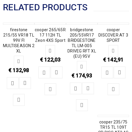
RELATED PRODUCTS
firestone
cooper 265/65R
bridgestone
cooper
215/55 VR18 TL
17 112H TL
205/55VR17
DISCOVER AT 3
99V FI
Zeon 4XS Sport
BRIDGESTONE
SPORT
MULTISEASON 2
TL LM-005
XL
DRIVEG RFT XL
(EU) 95V
€
122,03
€
142,91
€
132,98
€
174,93
cooper 235/75
TR15 TL 109T