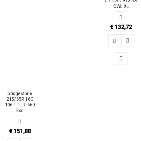
CP DISC AT3 4S
OWL XL
€
132,72
bridgestone
215/65R 16C
106T TL R-660
Eco
€
151,88