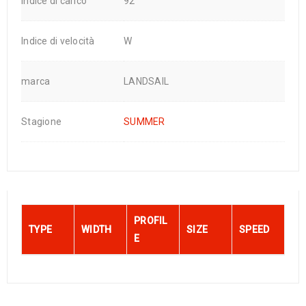
indice di carico
92
Indice di velocità
W
marca
LANDSAIL
Stagione
SUMMER
PROFIL
TYPE
WIDTH
SIZE
SPEED
E