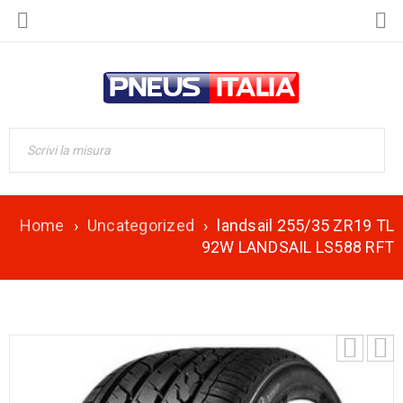
Home
›
Uncategorized
›
landsail 255/35 ZR19 TL
92W LANDSAIL LS588 RFT