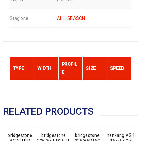
Stagione
ALL_SEASON
PROFIL
TYPE
WIDTH
SIZE
SPEED
E
RELATED PRODUCTS
bridgestone
bridgestone
bridgestone
nankang AS 1
WEATHER
205/55 HR16 TL
225/65R16C
165/55/15