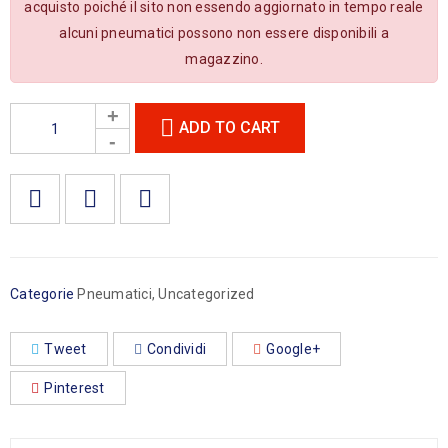
acquisto poiché il sito non essendo aggiornato in tempo reale
alcuni pneumatici possono non essere disponibili a
magazzino.
ADD TO CART

        Aggiungi alla lista dei desideri
Categorie
Pneumatici
,
Uncategorized
Tweet
Condividi
Google+
Pinterest