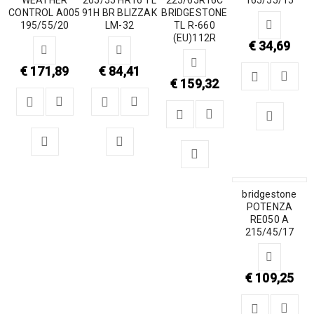
CONTROL A005
91H BR BLIZZAK
BRIDGESTONE
195/55/20
LM-32
TL R-660
(EU)112R
€
34,69
€
171,89
€
84,41
€
159,32
bridgestone
POTENZA
RE050 A
215/45/17
€
109,25