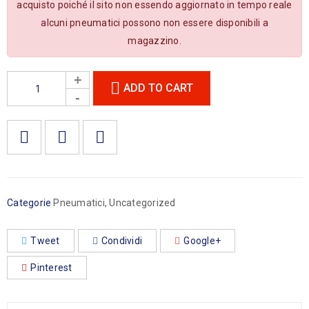
acquisto poiché il sito non essendo aggiornato in tempo reale
alcuni pneumatici possono non essere disponibili a
magazzino.
ADD TO CART

        Aggiungi alla lista dei desideri
Categorie
Pneumatici
,
Uncategorized
Tweet
Condividi
Google+
Pinterest