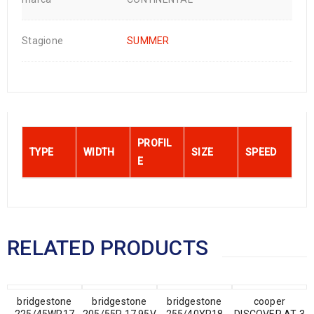
Stagione
SUMMER
PROFIL
TYPE
WIDTH
SIZE
SPEED
E
RELATED PRODUCTS
bridgestone
bridgestone
bridgestone
cooper
225/45WR17
205/55R 17 95V
255/40YR18
DISCOVER AT 3