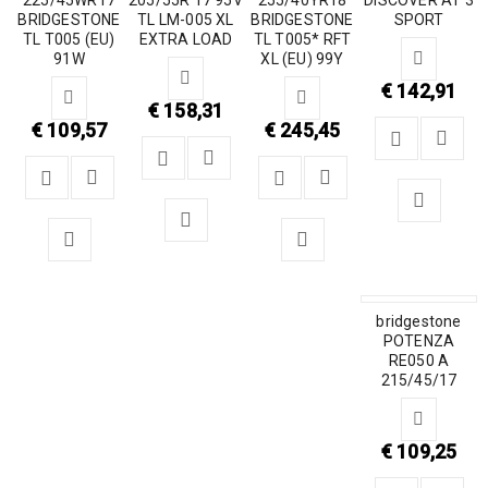
BRIDGESTONE
TL LM-005 XL
BRIDGESTONE
SPORT
TL T005 (EU)
EXTRA LOAD
TL T005* RFT
91W
XL (EU) 99Y
€
142,91
€
158,31
€
109,57
€
245,45
bridgestone
POTENZA
RE050 A
215/45/17
€
109,25