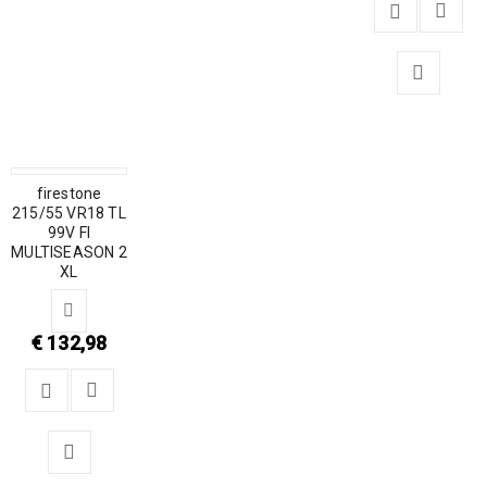
firestone
215/55 VR18 TL
99V FI
MULTISEASON 2
XL
€
132,98