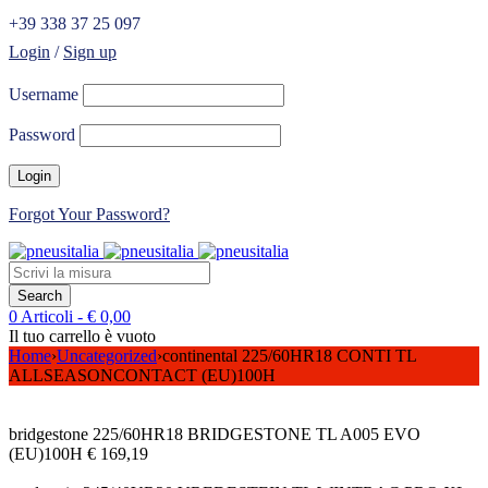
+39 338 37 25 097
Login
/
Sign up
Username
Password
Forgot Your Password?
0 Articoli
-
€
0,00
Il tuo carrello è vuoto
Home
›
Uncategorized
›
continental 225/60HR18 CONTI TL
ALLSEASONCONTACT (EU)100H
bridgestone 225/60HR18 BRIDGESTONE TL A005 EVO
(EU)100H
€
169,19