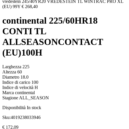
vredestein 245/40YR20 VREDESTEIN TL WINTRAC PRO XL
(EU) 99Y
€
268,40
continental 225/60HR18
CONTI TL
ALLSEASONCONTACT
(EU)100H
Larghezza 225
Altezza 60
Diametro 18.0
Indice di carico 100
Indice di velocità H
Marca continental
Stagione ALL_SEASON
Disponibilità
In stock
Sku:
4019238033946
€
172,09